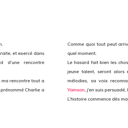
n.
Comme quoi tout peut arriv
raite, et exercé dans
quel moment.
rd d’une rencontre
Le hasard fait bien les cho
jeune talent, seront alors 
is ma rencontre tout a
mélodies, sa voix reconna
n prénommé Charlie a
Yamson
, j’en suis persuadé,
L’histoire commence dès ma