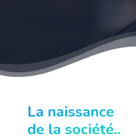
La naissance
de la société..