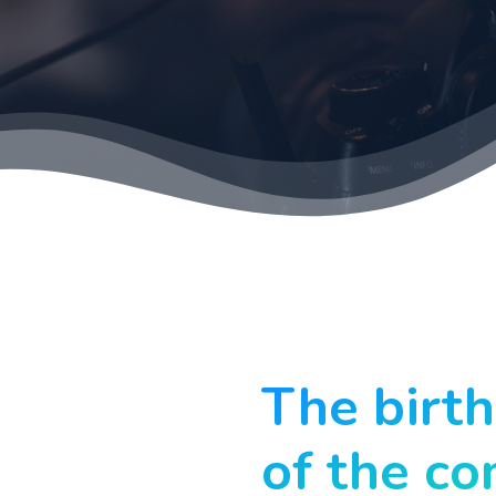
The birth
of the co