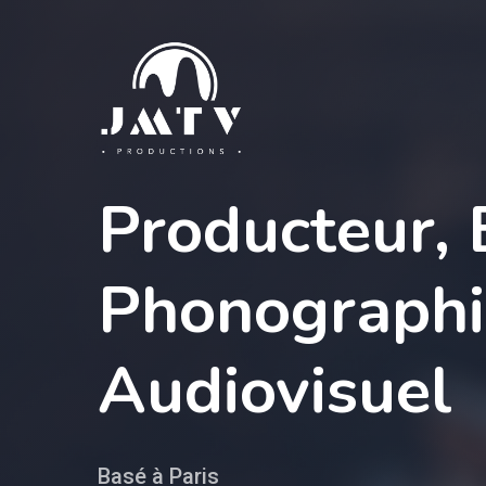
Producteur, 
Phonographi
Audiovisuel
Hit enter to search or ESC to close
Basé à Paris